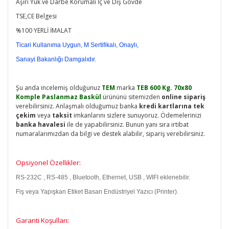
Aşırı Yük ve Darbe Korumalı İç ve Dış Gövde
TSE,CE Belgesi
%100 YERLİ İMALAT
Ticari Kullanıma Uygun, M Sertifikalı, Onaylı,
Sanayi Bakanlığı Damgalıdır.
Şu anda incelemiş olduğunuz
TEM
marka
TEB 600 Kg. 70x80
Komple Paslanmaz Baskül
ürününü sitemizden
online sipariş
verebilirsiniz. Anlaşmalı olduğumuz banka
kredi kartlarına tek
çekim
veya
taksit
imkanlarını sizlere sunuyoruz. Ödemelerinizi
banka havalesi
ile de yapabilirsiniz. Bunun yanı sıra irtibat
numaralarımızdan da bilgi ve destek alabilir, sipariş verebilirsiniz.
Opsiyonel Özellikler:
RS-232C , RS-485 , Bluetooth, Ethernet, USB , WIFI eklenebilir.
Fiş veya Yapışkan Etiket Basan Endüstriyel Yazıcı (Printer).
Garanti Koşulları: