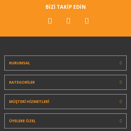
BİZİ TAKİP EDİN
KURUMSAL
KATEGORİLER
MÜŞTERİ HİZMETLERİ
ÜYELERE ÖZEL