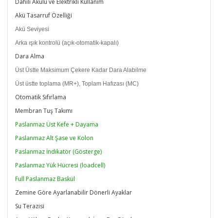
Dahili Akülü ve Elektrikli Kullanım
Akü Tasarruf Özelliği
Akü Seviyesi
Arka ışık kontrolü (açık-otomatik-kapalı)
Dara Alma
Üst Üstte Maksimum Çekere Kadar Dara Alabilme
Üst üstte toplama (MR+), Toplam Hafızası (MC)
Otomatik Sıfırlama
Membran Tuş Takımı
Paslanmaz Üst Kefe + Dayama
Paslanmaz Alt Şase ve Kolon
Paslanmaz İndikatör (Gösterge)
Paslanmaz Yük Hücresi (loadcell)
Full Paslanmaz Baskül
Zemine Göre Ayarlanabilir Dönerli Ayaklar
Su Terazisi