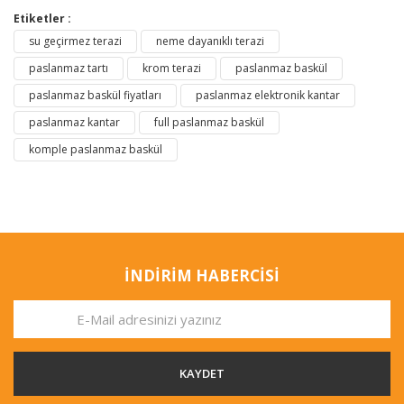
Etiketler :
su geçirmez terazi
neme dayanıklı terazi
paslanmaz tartı
krom terazi
paslanmaz baskül
paslanmaz baskül fiyatları
paslanmaz elektronik kantar
paslanmaz kantar
full paslanmaz baskül
komple paslanmaz baskül
İNDİRİM HABERCİSİ
KAYDET