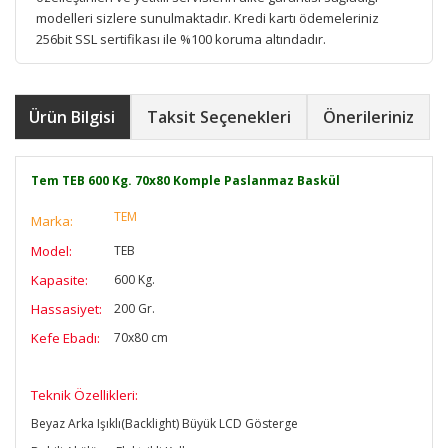
modelleri sizlere sunulmaktadır. Kredi kartı ödemeleriniz
256bit SSL sertifikası ile %100 koruma altındadır.
Ürün Bilgisi
Taksit Seçenekleri
Önerileriniz
Tem TEB 600 Kg. 70x80 Komple Paslanmaz Baskül
TEM
Marka:
Model:
TEB
Kapasite:
600 Kg.
Hassasiyet:
200 Gr.
Kefe Ebadı:
70x80 cm
T
eknik Özellikleri:
Beyaz Arka Işıklı(Backlight) Büyük LCD Gösterge