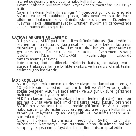
hizmet sözleşmelerinde cayma hakkı kullanılamaz.
Cayma hakkının kullanımından kaynaklanan masraflar SATICI’ ya
aittir.
Cayma hakkının kullanılması için 14 (ondört) günlük süre içinde
SATICI' ya iadeli taahhütlü posta, faks veya eposta ile yazılı
bildirimde bulunulması ve ürünün işbu sözleşmede düzenlenen
"Cayma Hakkı Kullanılamayacak Ürünler" hükümleri çerçevesinde
kullanılmamış olması şarttır.
CAYMA HAKKININ KULLANIMI:
3. kişiye veya ALICI’ ya teslim edilen ürünün faturası, (İade edilmek
istenen ürünün faturası kurumsal ise, iade ederken kurumun
düzenlemiş olduğu iade faturası ile birlikte gönderilmesi
gerekmektedir. Faturası kurumlar adına düzenlenen sipariş
iadeleri İADE FATURASI kesilmediği takdirde
tamamlanamayacaktır.)
İade formu, İade edilecek ürünlerin kutusu, ambalajı, varsa
standart aksesuarları ile birlikte eksiksiz ve hasarsız olarak teslim
edilmesi gerekmektedir.
İADE KOŞULLARI:
SATICI, cayma bildiriminin kendisine ulaşmasından itibaren en geç
10 günlük süre içerisinde toplam bedeli ve ALICI’yı borç altına
sokan belgeleri ALICI’ ya iade etmek ve 20 günlük süre içerisinde
malı iade almakla yükümlüdür.
ALICI’ nın kusurundan kaynaklanan bir nedenle malın değerinde bir
azalma olursa veya iade imkânsızlaşırsa ALICI kusuru oranında
SATICI’ nın zararlarını tazmin etmekle yükümlüdür. Ancak cayma
hakkı süresi içinde malın veya ürünün usulüne uygun kullanılması
sebebiyle meydana gelen değişiklik ve bozulmalardan ALICI
sorumlu değildir.
Cayma hakkının kullanılması nedeniyle SATICI tarafından
düzenlenen kampanya limit tutarının altına düşülmesi halinde
kampanya kapsamında faydalanılan indirim miktarı iptal edilir.