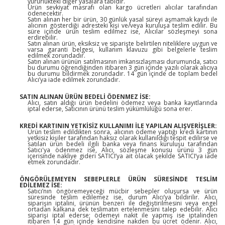
yürürlükteki diğer yasalara tabidir.
Ürün sevkiyat masrafı olan kargo ücretleri alıcılar tarafından
ödenecektir.
Satın alınan her bir ürün, 30 günlük yasal süreyi aşmamak kaydı ile
alıcının gösterdiği adresteki kişi ve/veya kuruluşa teslim edilir. Bu
süre içinde ürün teslim edilmez ise, Alıcılar sözleşmeyi sona
erdirebilir.
Satın alınan ürün, eksiksiz ve siparişte belirtilen niteliklere uygun ve
varsa garanti belgesi, kullanım klavuzu gibi belgelerle teslim
edilmek zorundadır.
Satın alınan ürünün satılmasının imkansızlaşması durumunda, satıcı
bu durumu öğrendiğinden itibaren 3 gün içinde yazılı olarak alıcıya
bu durumu bildirmek zorundadır. 14 gün içinde de toplam bedel
Alıcı’ya iade edilmek zorundadır.
SATIN ALINAN ÜRÜN BEDELİ ÖDENMEZ İSE:
Alıcı, satın aldığı ürün bedelini ödemez veya banka kayıtlarında
iptal ederse, Satıcının ürünü teslim yükümlülüğü sona erer.
KREDİ KARTININ YETKİSİZ KULLANIMI İLE YAPILAN ALIŞVERİŞLER:
Ürün teslim edildikten sonra, alıcının ödeme yaptığı kredi kartının
yetkisiz kişiler tarafından haksız olarak kullanıldığı tespit edilirse ve
satılan ürün bedeli ilgili banka veya finans kuruluşu tarafından
Satıcı'ya ödenmez ise, Alıcı, sözleşme konusu ürünü 3 gün
içerisinde nakliye gideri SATICI’ya ait olacak şekilde SATICI’ya iade
etmek zorundadır.
ÖNGÖRÜLEMEYEN SEBEPLERLE ÜRÜN SÜRESİNDE TESLİM
EDİLEMEZ İSE:
Satıcı’nın öngöremeyeceği mücbir sebepler oluşursa ve ürün
süresinde teslim edilemez ise, durum Alıcı’ya bildirilir. Alıcı,
siparişin iptalini, ürünün benzeri ile değiştirilmesini veya engel
ortadan kalkana dek teslimatın ertelenmesini talep edebilir. Alıcı
siparişi iptal ederse; ödemeyi nakit ile yapmış ise iptalinden
itibaren 14 gün içinde kendisine nakden bu ücret ödenir. Alıcı,