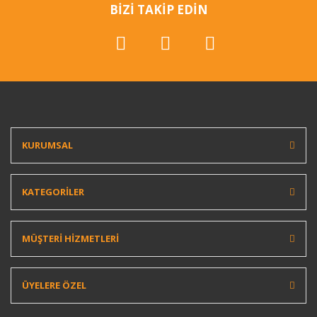
BİZİ TAKİP EDİN
KURUMSAL
KATEGORİLER
MÜŞTERİ HİZMETLERİ
ÜYELERE ÖZEL