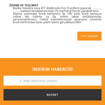
ÖDEME VE TESLİMAT
Banka Havalesi veya EFT (Elektronik Fon Transferi) yaparak, ............,
........., bankası hesaplarımızdan (TL) herhangi birine yapabilirsiniz.
Sitemiz üzerinden kredi kartlarınız ile, Her türlü kredi kartınıza
online tek ödeme ya da online taksit imkânlarından
yararlanabilirsiniz. Online ödemelerinizde siparişiniz sonunda
kredi kartınızdan tutar çekim işlemi gerçekleşecektir.
Tüm Sayfalar
İNDİRİM HABERCİSİ
KAYDET