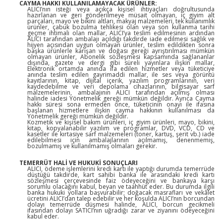
CAYMA HAKKI KULLANILAMAYACAK ÜRÜNLER:
ALICI’nın isteği veya açıkça kişisel ihtiyaçları doğrultusunda
hazırlanan ve geri gönderilmeye müsait olmayan, iç giyim alt
parçaları, mayo ve bikini altları, makyaj malzemeleri, tek kullanımlık
ürünler, çabuk bozulma tehlikesi olan veya son kullanma tarihi
geçme ihtimali olan mallar, ALICI’ya teslim edilmesinin ardından
ALICI tarafından ambalajı açıldığı takdirde iade edilmesi sağlık ve
hijyen açısından uygun olmayan ürünler, teslim edildikten sonra
başka ürünlerle karışan ve doğası gereği ayrıştırılması mümkün
olmayan ürünler, Abonelik sözleşmesi kapsamında sağlananlar
dışında, gazete ve dergi gibi süreli yayınlara ilişkin mallar,
Elektronik ortamda anında ifa edilen hizmetler veya tüketiciye
anında teslim edilen gayrimaddi mallar, ile ses veya görüntü
kayıtlarının, kitap, dijital içerik, yazılım programlarının, veri
kaydedebilme ve veri depolama cihazlarının, bilgisayar sarf
malzemelerinin, ambalajının ALICI tarafından açılmış olması
halinde iadesi Yönetmelik gereği mümkün değildir. Ayrıca Cayma
hakkı süresi sona ermeden önce, tüketicinin onayı ile ifasına
başlanan hizmetlere ilişkin cayma hakkının kullanılması da
Yönetmelik gereği mümkün değildir.
Kozmetik ve kişisel bakım ürünleri, iç giyim ürünleri, mayo, bikini,
kitap, kopyalanabilir yazılım ve programlar, DVD, VCD, CD ve
kasetler ile kırtasiye sarf malzemeleri (toner, kartuş, şerit vb.) iade
edilebilmesi için ambalajlarının açılmamış, denenmemiş,
bozulmamış ve kullanılmamış olmaları gerekir.
TEMERRÜT HALİ VE HUKUKİ SONUÇLARI
ALICI, ödeme işlemlerini kredi kartı ile yaptığı durumda temerrüde
düştüğü takdirde, kart sahibi banka ile arasındaki kredi kartı
sözleşmesi çerçevesinde faiz ödeyeceğini ve bankaya karşı
sorumlu olacağını kabul, beyan ve taahhüt eder. Bu durumda ilgili
banka hukuki yollara başvurabilir; doğacak masrafları ve vekâlet
ücretini ALICI’dan talep edebilir ve her koşulda ALICI’nın borcundan
dolayı temerrüde düşmesi halinde, ALICI, borcun gecikmeli
ifasından dolayı SATICI’nın uğradığı zarar ve ziyanını ödeyeceğini
kabul eder.