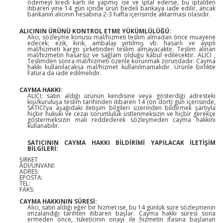
ödemeyi kredi kartı ile yapmış ise ve iptal ederse, bu iptalden
itibaren yine 14 gün içinde ürün bedeli bankaya iade edilir, ancak
bankanın alıcının hesabına 2-3 hafta içerisinde aktarması olasıdır.
ALICININ ÜRÜNÜ KONTROL ETME YÜKÜMLÜLÜĞÜ:
Alıcı, sözleşme konusu mal/hizmeti teslim almadan önce muayene
edecek; ezik, kırık, ambalajı yırtılmış vb. hasarlı ve ayıplı
mal/hizmeti kargo şirketinden teslim almayacaktır. Teslim alınan
mal/hizmetin hasarsız ve sağlam olduğu kabul edilecektir. ALICI ,
Teslimden sonra mal/hizmeti özenle korunmak zorundadır. Cayma
hakkı kullanılacaksa mal/hizmet kullanılmamalıdır. Ürünle birlikte
Fatura da iade edilmelidir.
CAYMA HAKKI:
ALICI; satın aldığı ürünün kendisine veya gösterdiği adresteki
kişi/kuruluşa teslim tarihinden itibaren 14 (on dört) gün içerisinde,
SATICI’ya aşağıdaki iletişim bilgileri üzerinden bildirmek şartıyla
hiçbir hukuki ve cezai sorumluluk üstlenmeksizin ve hiçbir gerekçe
göstermeksizin malı reddederek sözleşmeden cayma hakkını
kullanabilir.
SATICININ CAYMA HAKKI BİLDİRİMİ YAPILACAK İLETİŞİM
BİLGİLERİ:
ŞİRKET
ADI/UNVANI:
ADRES:
EPOSTA:
TEL:
FAKS:
CAYMA HAKKININ SÜRESİ:
Alıcı, satın aldığı eğer bir hizmet ise, bu 14 günlük süre sözleşmenin
imzalandığı tarihten itibaren başlar. Cayma hakkı süresi sona
ermeden önce, tüketicinin onayı ile hizmetin ifasına başlanan