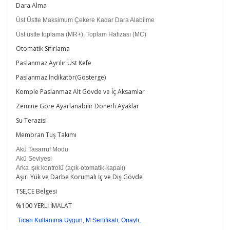
Dara Alma
Üst Üstte Maksimum Çekere Kadar Dara Alabilme
Üst üstte toplama (MR+), Toplam Hafızası (MC)
Otomatik Sıfırlama
Paslanmaz Ayrılır Üst Kefe
Paslanmaz İndikatör(Gösterge)
Komple Paslanmaz Alt Gövde ve İç Aksamlar
Zemine Göre Ayarlanabilir Dönerli Ayaklar
Su Terazisi
Membran Tuş Takımı
Akü Tasarruf Modu
Akü Seviyesi
Arka ışık kontrolü (açık-otomatik-kapalı)
Aşırı Yük ve Darbe Korumalı İç ve Dış Gövde
TSE,CE Belgesi
%100 YERLİ İMALAT
Ticari Kullanıma Uygun, M Sertifikalı, Onaylı,