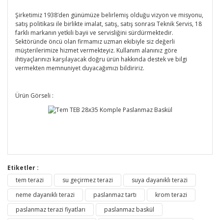
Şirketimiz 1938’den günümüze belirlemiş olduğu vizyon ve misyonu,
satış politikası ile birlikte imalat, satış, satış sonrası Teknik Servis, 18
farklı markanın yetkili bayii ve servisliğini sürdürmektedir.
Sektöründe öncü olan firmamız uzman ekibiyle siz değerli
müşterilerimize hizmet vermekteyiz. Kullanım alanınız göre
ihtiyaçlarınızı karşılayacak doğru ürün hakkında destek ve bilgi
vermekten memnuniyet duyacağımızı bildiririz.
Ürün Görseli :
Etiketler :
tem terazi
su geçirmez terazi
suya dayanıklı terazi
neme dayanıklı terazi
paslanmaz tartı
krom terazi
paslanmaz terazi fiyatları
paslanmaz baskül