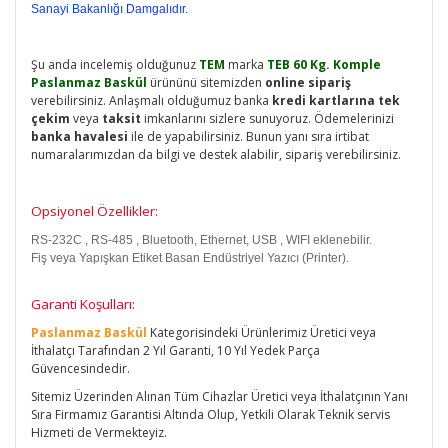
Sanayi Bakanlığı Damgalıdır.
Şu anda incelemiş olduğunuz
TEM
marka
TEB 60 Kg. Komple
Paslanmaz Baskül
ürününü sitemizden
online sipariş
verebilirsiniz. Anlaşmalı olduğumuz banka
kredi kartlarına tek
çekim
veya
taksit
imkanlarını sizlere sunuyoruz. Ödemelerinizi
banka havalesi
ile de yapabilirsiniz. Bunun yanı sıra irtibat
numaralarımızdan da bilgi ve destek alabilir, sipariş verebilirsiniz.
Opsiyonel Özellikler:
RS-232C , RS-485 , Bluetooth, Ethernet, USB , WIFI eklenebilir.
Fiş veya Yapışkan Etiket Basan Endüstriyel Yazıcı (Printer).
Garanti Koşulları:
Paslanmaz Baskül
Kategorisindeki Ürünlerimiz Üretici veya
İthalatçı Tarafından 2 Yıl Garanti, 10 Yıl Yedek Parça
Güvencesindedir.
Sitemiz Üzerinden Alınan Tüm Cihazlar Üretici veya İthalatçının Yanı
Sıra Firmamız Garantisi Altında Olup, Yetkili Olarak Teknik servis
Hizmeti de Vermekteyiz.