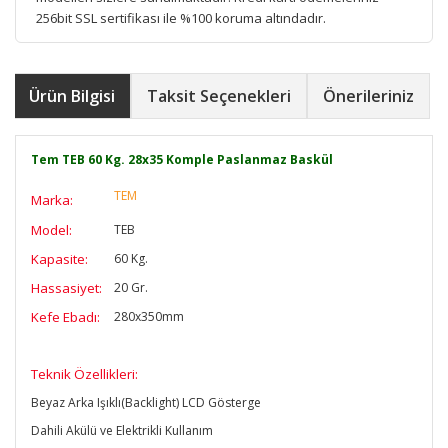
256bit SSL sertifikası ile %100 koruma altındadır.
Ürün Bilgisi
Taksit Seçenekleri
Önerileriniz
Tem TEB 60 Kg. 28x35 Komple Paslanmaz Baskül
TEM
Marka:
Model:
TEB
Kapasite:
60 Kg.
Hassasiyet:
20 Gr.
Kefe Ebadı:
280x350mm
T
eknik Özellikleri:
Beyaz Arka Işıklı(Backlight) LCD Gösterge
Dahili Akülü ve Elektrikli Kullanım