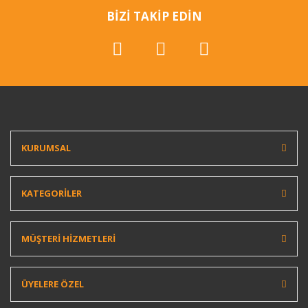
BİZİ TAKİP EDİN
KURUMSAL
KATEGORİLER
MÜŞTERİ HİZMETLERİ
ÜYELERE ÖZEL