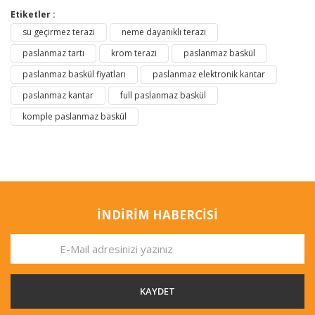
Etiketler :
su geçirmez terazi
neme dayanıklı terazi
paslanmaz tartı
krom terazi
paslanmaz baskül
paslanmaz baskül fiyatları
paslanmaz elektronik kantar
paslanmaz kantar
full paslanmaz baskül
komple paslanmaz baskül
İNDİRİM HABERCİSİ
KAYDET