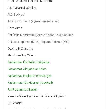
Dahili Akülü ve Elektrikli Kullanım
Akü Tasarruf Özelliği
Akü Seviyesi
Arka ışık kontrolü (açık-otomatik-kapalı)
Dara Alma
Üst Üstte Maksimum Çekere Kadar Dara Alabilme
Üst üstte toplama (MR+), Toplam Hafızası (MC)
Otomatik Sıfırlama
Membran Tuş Takımı
Paslanmaz Üst Kefe + Dayama
Paslanmaz Alt Şase ve Kolon
Paslanmaz İndikatör (Gösterge)
Paslanmaz Yük Hücresi (loadcell)
Full Paslanmaz Baskül
Zemine Göre Ayarlanabilir Dönerli Ayaklar
Su Terazisi