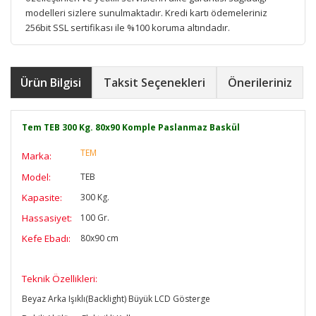
modelleri sizlere sunulmaktadır. Kredi kartı ödemeleriniz
256bit SSL sertifikası ile %100 koruma altındadır.
Ürün Bilgisi
Taksit Seçenekleri
Önerileriniz
Tem TEB 300 Kg. 80x90 Komple Paslanmaz Baskül
TEM
Marka:
Model:
TEB
Kapasite:
300 Kg.
Hassasiyet:
100 Gr.
Kefe Ebadı:
80x90 cm
T
eknik Özellikleri:
Beyaz Arka Işıklı(Backlight) Büyük LCD Gösterge