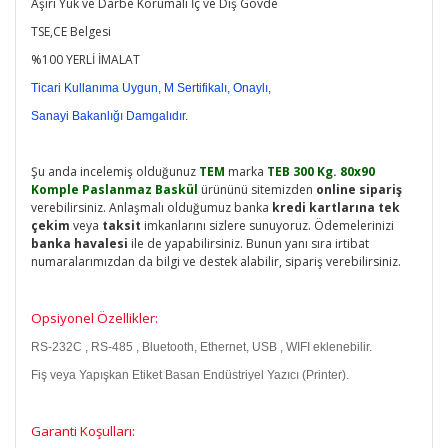
Aşırı Yük ve Darbe Korumalı İç ve Dış Gövde
TSE,CE Belgesi
%100 YERLİ İMALAT
Ticari Kullanıma Uygun, M Sertifikalı, Onaylı,
Sanayi Bakanlığı Damgalıdır.
Şu anda incelemiş olduğunuz
TEM
marka
TEB 300 Kg. 80x90
Komple Paslanmaz Baskül
ürününü sitemizden
online sipariş
verebilirsiniz. Anlaşmalı olduğumuz banka
kredi kartlarına tek
çekim
veya
taksit
imkanlarını sizlere sunuyoruz. Ödemelerinizi
banka havalesi
ile de yapabilirsiniz. Bunun yanı sıra irtibat
numaralarımızdan da bilgi ve destek alabilir, sipariş verebilirsiniz.
Opsiyonel Özellikler:
RS-232C , RS-485 , Bluetooth, Ethernet, USB , WIFI eklenebilir.
Fiş veya Yapışkan Etiket Basan Endüstriyel Yazıcı (Printer).
Garanti Koşulları: