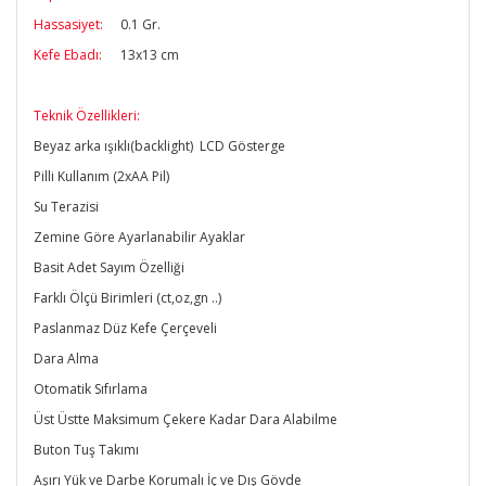
Hassasiyet:
0.1 Gr.
Kefe Ebadı:
13x13 cm
Teknik Özellikleri:
Beyaz arka ışıklı(backlight) LCD Gösterge
Pilli Kullanım (2xAA Pil)
Su Terazisi
Zemine Göre Ayarlanabilir Ayaklar
Basit Adet Sayım Özelliği
Farklı Ölçü Birimleri (ct,oz,gn ..)
Paslanmaz Düz Kefe Çerçeveli
Dara Alma
Otomatik Sıfırlama
Üst Üstte Maksimum Çekere Kadar Dara Alabilme
Buton Tuş Takımı
Aşırı Yük ve Darbe Korumalı İç ve Dış Gövde