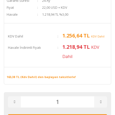
Garanti Süresi
24 Ay
Fiyat
22,00 USD + KDV
Havale
1.218,94 TL %3,00
1.256,64 TL
KDV Dahil
KDV Dahil
1.218,94 TL
KDV
Havale İndirimli Fiyatı
Dahil
163,38 TL (Kdv Dahil) den başlayan taksitlerle!