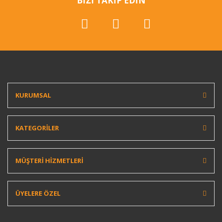
BİZİ TAKİP EDİN
KURUMSAL
KATEGORİLER
MÜŞTERİ HİZMETLERİ
ÜYELERE ÖZEL