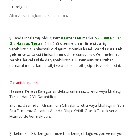
CE Belgesi
Alım ve satım işlerinde kullanılamaz.
Şu anda incelemiş olduğunuz
Kantarsan
marka
SF 3000 Gr. 0.1
Gr. Hassas Terazi
ürününü sitemizden
online sipariş
verebilirsiniz. Anlaşmalı olduğumuz banka
kredi kartlarına tek
çekim
veya
taksit
imkanlarını sizlere sunuyoruz. Ödemelerinizi
banka havalesi
ile de yapabilirsiniz. Bunun yanı sıra irtibat
numaralarımızdan da bilgi ve destek alabilir, sipariş verebilirsiniz.
Garanti Koşulları:
Hassas Terazi
Kategorisindeki Ürünlerimiz Üretici veya İthalatçı
Tarafından 2 Yıl Garantilidir.
Sitemiz Üzerinden Alınan Tüm Cihazlar Üretici veya İthalatçının Yanı
Sıra Firmamız Garantisi Altında Olup, Yetkili Olarak Teknik servis
Hizmeti de Vermekteyiz.
Şirketimiz 1938’den günümüze belirlemiş olduğu vizyon ve misyonu,