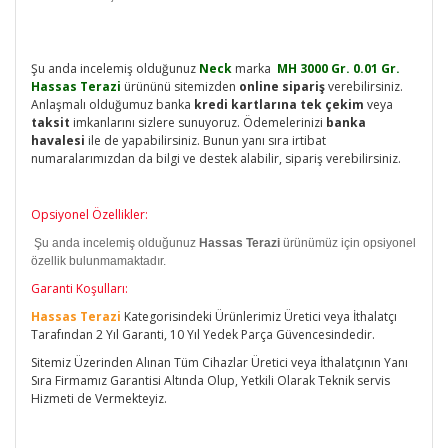
Şu anda incelemiş olduğunuz
Neck
marka
MH 3
000 Gr. 0.01 Gr.
Hassas Terazi
ürününü sitemizden
online sipariş
verebilirsiniz.
Anlaşmalı olduğumuz banka
kredi kartlarına tek
çekim
veya
taksit
imkanlarını sizlere sunuyoruz. Ödemelerinizi
banka
havalesi
ile de yapabilirsiniz. Bunun yanı sıra irtibat
numaralarımızdan da bilgi ve destek alabilir, sipariş verebilirsiniz.
Opsiyonel Özellikler:
Şu anda incelemiş olduğunuz
Hassas Terazi
ürünümüz için opsiyonel
özellik bulunmamaktadır.
Garanti Koşulları:
Hassas Terazi
Kategorisindeki Ürünlerimiz Üretici veya İthalatçı
Tarafından 2 Yıl Garanti, 10 Yıl Yedek Parça Güvencesindedir.
Sitemiz Üzerinden Alınan Tüm Cihazlar Üretici veya İthalatçının Yanı
Sıra Firmamız Garantisi Altında Olup, Yetkili Olarak Teknik servis
Hizmeti de Vermekteyiz.