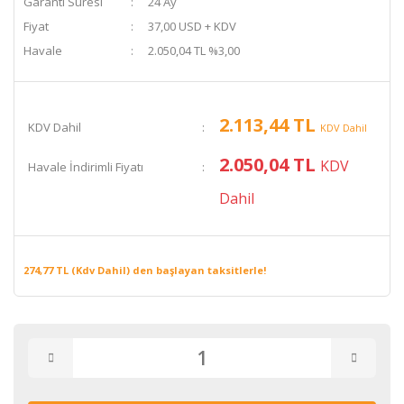
Garanti Süresi
24 Ay
Fiyat
37,00 USD + KDV
Havale
2.050,04 TL %3,00
2.113,44 TL
KDV Dahil
KDV Dahil
2.050,04 TL
KDV
Havale İndirimli Fiyatı
Dahil
274,77 TL (Kdv Dahil) den başlayan taksitlerle!