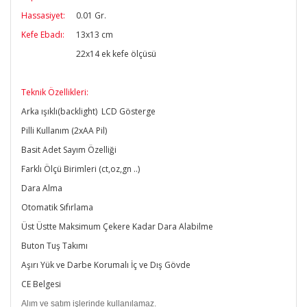
Hassasiyet:
0.01 Gr.
Kefe Ebadı:
13x13 cm
22x14 ek kefe ölçüsü
Teknik Özellikleri:
Arka ışıklı(backlight) LCD Gösterge
Pilli Kullanım (2xAA Pil)
Basit Adet Sayım Özelliği
Farklı Ölçü Birimleri (ct,oz,gn ..)
Dara Alma
Otomatik Sıfırlama
Üst Üstte Maksimum Çekere Kadar Dara Alabilme
Buton Tuş Takımı
Aşırı Yük ve Darbe Korumalı İç ve Dış Gövde
CE Belgesi
Alım ve satım işlerinde kullanılamaz.