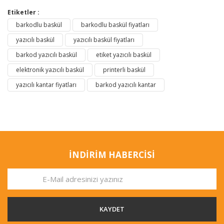
Etiketler :
barkodlu baskül
barkodlu baskül fiyatları
yazıcılı baskül
yazıcılı baskül fiyatları
barkod yazıcılı baskül
etiket yazıcılı baskül
elektronik yazıcılı baskül
printerli baskül
yazıcılı kantar fiyatları
barkod yazıcılı kantar
İNDİRİM HABERCİSİ
KAYDET