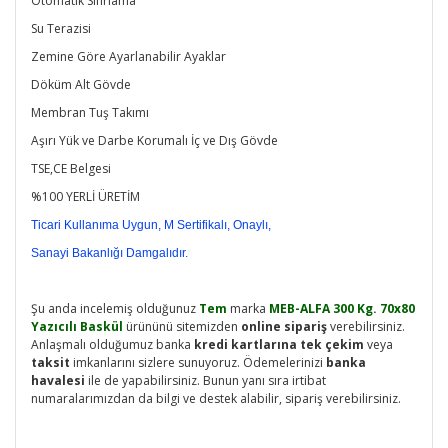
Otomatik Sıfırlama
Su Terazisi
Zemine Göre Ayarlanabilir Ayaklar
Döküm Alt Gövde
Membran Tuş Takımı
Aşırı Yük ve Darbe Korumalı İç ve Dış Gövde
TSE,CE Belgesi
%100 YERLİ ÜRETİM
Ticari Kullanıma Uygun, M Sertifikalı, Onaylı,
Sanayi Bakanlığı Damgalıdır.
Şu anda incelemiş olduğunuz
Tem
marka
MEB-ALFA 300 Kg. 70x80
Yazıcılı Baskül
ürününü sitemizden
online sipariş
verebilirsiniz.
Anlaşmalı olduğumuz banka
kredi kartlarına tek
çekim
veya
taksit
imkanlarını sizlere sunuyoruz. Ödemelerinizi
banka
havalesi
ile de yapabilirsiniz. Bunun yanı sıra irtibat
numaralarımızdan da bilgi ve destek alabilir, sipariş verebilirsiniz.