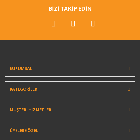
BİZİ TAKİP EDİN
KURUMSAL
KATEGORİLER
MÜŞTERİ HİZMETLERİ
ÜYELERE ÖZEL