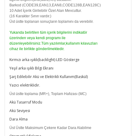
Barkod (CODE39,EAN13,EAN8,CODE128B,EAN128C)
10 Adet İçerik Girilebilir Özel Alan Mevcuttur.
(16 Karakter Sınırı vardır.)
Üst üstte toplanan sonuçların toplamını da verebilir.
Yukarıda belirtilen tüm içerik bilgilerini indikatör
üzerinden veya kendi programı ile
düzenleyebilirsiniz.Tüm yazılımlar,kullanım kılavuzları
cihaz ile birlikte gönderilmektedir.
Kırmızı arka ışıklı(backlight) LED Gösterge
Yeşil arka ışıklı Bilgi Ekranı
Şarj Edilebilir Akü ve Elektrikli Kullanım(Baskül)
Yazıcı elektriklidir.
Üst üstte toplama (MR+), Toplam Hafızası (MC)
Akü Tasarruf Modu
Akü Seviyesi
Dara Alma
Üst Üstte Maksimum Çekere Kadar Dara Alabilme