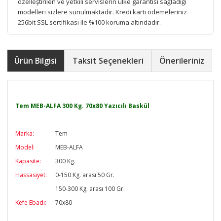
özelleştirilen ve yetkili servislerin ülke garantisi sağladığı
modelleri sizlere sunulmaktadır. Kredi kartı ödemeleriniz
256bit SSL sertifikası ile %100 koruma altındadır.
Ürün Bilgisi
Taksit Seçenekleri
Önerileriniz
Tem MEB-ALFA 300 Kg. 70x80 Yazıcılı Baskül
Marka:
Tem
Model:
MEB-ALFA
Kapasite:
300 Kg.
Hassasiyet:
0-150 Kg. arası 50 Gr.
150-300 Kg. arası 100 Gr.
Kefe Ebadı:
70x80