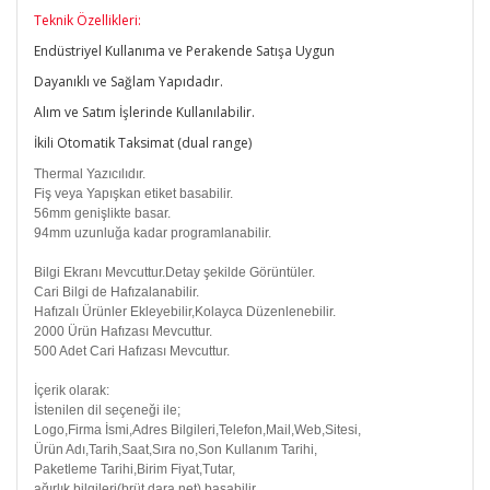
Teknik Özellikleri:
Endüstriyel Kullanıma ve Perakende Satışa Uygun
Dayanıklı ve Sağlam Yapıdadır.
Alım ve Satım İşlerinde Kullanılabilir.
İkili Otomatik Taksimat (dual range)
Thermal Yazıcılıdır.
Fiş veya Yapışkan etiket basabilir.
56mm genişlikte basar.
94mm uzunluğa kadar programlanabilir.
Bilgi Ekranı Mevcuttur.Detay şekilde Görüntüler.
Cari Bilgi de Hafızalanabilir.
Hafızalı Ürünler Ekleyebilir,Kolayca Düzenlenebilir.
2000 Ürün Hafızası Mevcuttur.
500 Adet Cari Hafızası Mevcuttur.
İçerik olarak:
İstenilen dil seçeneği ile;
Logo,Firma İsmi,Adres Bilgileri,Telefon,Mail,Web,Sitesi,
Ürün Adı,Tarih,Saat,Sıra no,Son Kullanım Tarihi,
Paketleme Tarihi,Birim Fiyat,Tutar,
ağırlık bilgileri(brüt,dara,net) basabilir.