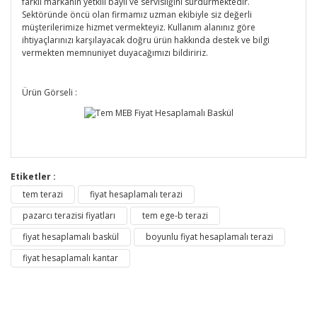
farklı markanın yetkili bayii ve servisliğini sürdürmektedir.
Sektöründe öncü olan firmamız uzman ekibiyle siz değerli
müşterilerimize hizmet vermekteyiz. Kullanım alanınız göre
ihtiyaçlarınızı karşılayacak doğru ürün hakkında destek ve bilgi
vermekten memnuniyet duyacağımızı bildiririz.
Ürün Görseli :
Etiketler :
tem terazi
fiyat hesaplamalı terazi
pazarcı terazisi fiyatları
tem ege-b terazi
fiyat hesaplamalı baskül
boyunlu fiyat hesaplamalı terazi
fiyat hesaplamalı kantar