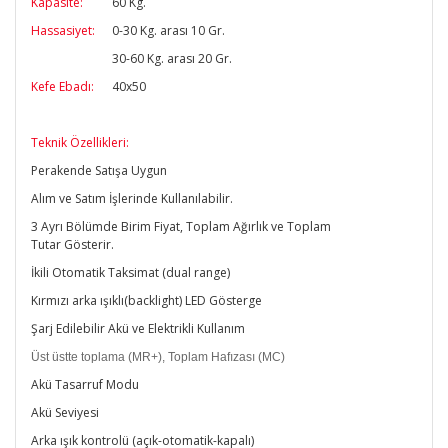
Kapasite:
60 Kg.
Hassasiyet:
0-30 Kg. arası 10 Gr.
30-60 Kg. arası 20 Gr.
Kefe Ebadı:
40x50
Teknik Özellikleri:
Perakende Satışa Uygun
Alım ve Satım İşlerinde Kullanılabilir.
3 Ayrı Bölümde Birim Fiyat, Toplam Ağırlık ve Toplam
Tutar Gösterir.
İkili Otomatik Taksimat (dual range)
Kırmızı arka ışıklı(backlight) LED Gösterge
Şarj Edilebilir Akü ve Elektrikli Kullanım
Üst üstte toplama (MR+), Toplam Hafızası (MC)
Akü Tasarruf Modu
Akü Seviyesi
Arka ışık kontrolü (açık-otomatik-kapalı)