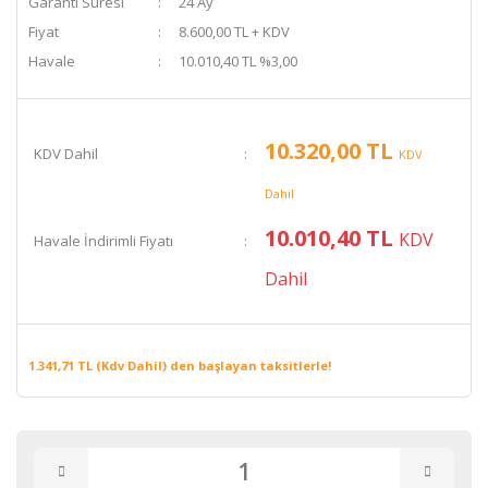
Garanti Süresi
24 Ay
Fiyat
8.600,00 TL + KDV
Havale
10.010,40 TL %3,00
10.320,00 TL
KDV Dahil
KDV
Dahil
10.010,40 TL
KDV
Havale İndirimli Fiyatı
Dahil
1.341,71 TL (Kdv Dahil) den başlayan taksitlerle!