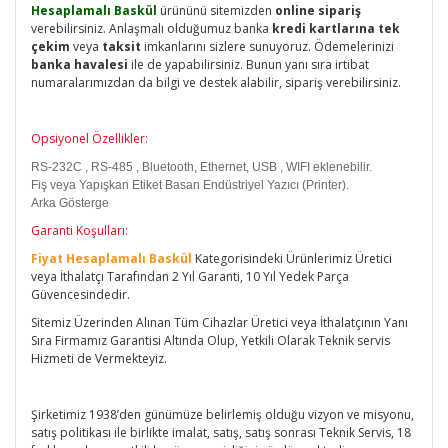
Hesaplamalı Baskül
ürününü sitemizden
online sipariş
verebilirsiniz. Anlaşmalı olduğumuz banka
kredi kartlarına tek
çekim
veya
taksit
imkanlarını sizlere sunuyoruz. Ödemelerinizi
banka havalesi
ile de yapabilirsiniz. Bunun yanı sıra irtibat
numaralarımızdan da bilgi ve destek alabilir, sipariş verebilirsiniz.
Opsiyonel Özellikler:
RS-232C , RS-485 , Bluetooth, Ethernet, USB , WIFI eklenebilir.
Fiş veya Yapışkan Etiket Basan Endüstriyel Yazıcı (Printer).
Arka Gösterge
Garanti Koşulları:
Fiyat Hesaplamalı Baskül
Kategorisindeki Ürünlerimiz Üretici
veya İthalatçı Tarafından 2 Yıl Garanti, 10 Yıl Yedek Parça
Güvencesindedir.
Sitemiz Üzerinden Alınan Tüm Cihazlar Üretici veya İthalatçının Yanı
Sıra Firmamız Garantisi Altında Olup, Yetkili Olarak Teknik servis
Hizmeti de Vermekteyiz.
Şirketimiz 1938’den günümüze belirlemiş olduğu vizyon ve misyonu,
satış politikası ile birlikte imalat, satış, satış sonrası Teknik Servis, 18