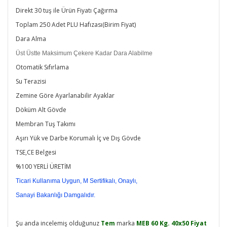
Direkt 30 tuş ile Ürün Fiyatı Çağırma
Toplam 250 Adet PLU Hafızası(Birim Fiyat)
Dara Alma
Üst Üstte Maksimum Çekere Kadar Dara Alabilme
Otomatik Sıfırlama
Su Terazisi
Zemine Göre Ayarlanabilir Ayaklar
Döküm Alt Gövde
Membran Tuş Takımı
Aşırı Yük ve Darbe Korumalı İç ve Dış Gövde
TSE,CE Belgesi
%100 YERLİ ÜRETİM
Ticari Kullanıma Uygun, M Sertifikalı, Onaylı,
Sanayi Bakanlığı Damgalıdır.
Şu anda incelemiş olduğunuz
Tem
marka
MEB 60 Kg. 40x50 Fiyat