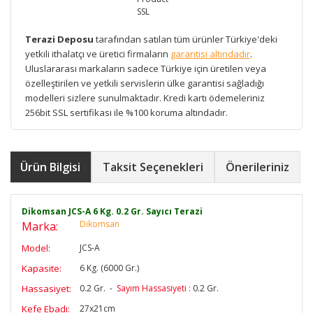
Terazi Deposu
tarafından satılan tüm ürünler Türkiye'deki
yetkili ithalatçı ve üretici firmaların
garantisi altındadır
.
Uluslararası markaların sadece Türkiye için üretilen veya
özelleştirilen ve yetkili servislerin ülke garantisi sağladığı
modelleri sizlere sunulmaktadır. Kredi kartı ödemeleriniz
256bit SSL sertifikası ile %100 koruma altındadır.
Ürün Bilgisi
Taksit Seçenekleri
Önerileriniz
Dikomsan JCS-A 6 Kg. 0.2 Gr. Sayıcı Terazi
Dikomsan
Marka:
Model:
JCS-A
Kapasite:
6 Kg. (6000 Gr.)
Hassasiyet:
0.2 Gr. -
Sayım Hassasiyeti :
0.2 Gr.
Kefe Ebadı:
27x21cm