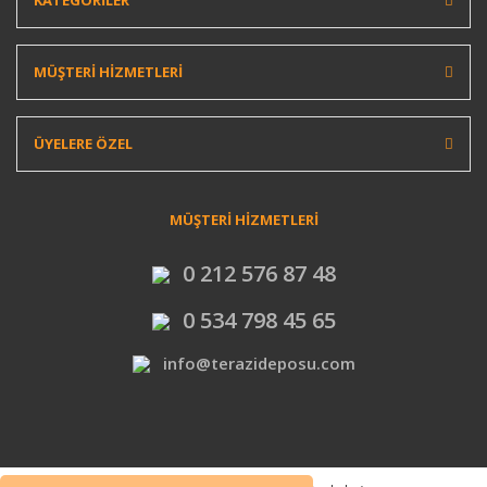
MÜŞTERİ HİZMETLERİ
ÜYELERE ÖZEL
MÜŞTERİ HİZMETLERİ
0 212 576 87 48
0 534 798 45 65
info@terazideposu.com