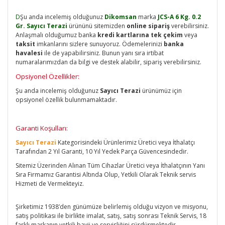
D
Şu anda incelemiş olduğunuz
Dikomsan
marka
JCS-A 6 Kg. 0.2
Gr. Sayıcı Terazi
ürününü sitemizden
online sipariş
verebilirsiniz.
Anlaşmalı olduğumuz banka
kredi kartlarına tek çekim
veya
taksit
imkanlarını sizlere sunuyoruz. Ödemelerinizi
banka
havalesi
ile de yapabilirsiniz. Bunun yanı sıra irtibat
numaralarımızdan da bilgi ve destek alabilir, sipariş verebilirsiniz.
Opsiyonel Özellikler:
Şu anda incelemiş olduğunuz
Sayıcı Terazi
ürünümüz için
opsiyonel özellik bulunmamaktadır.
Garanti Koşulları:
Sayıcı Terazi
Kategorisindeki Ürünlerimiz Üretici veya İthalatçı
Tarafından 2 Yıl Garanti, 10 Yıl Yedek Parça Güvencesindedir.
Sitemiz Üzerinden Alınan Tüm Cihazlar Üretici veya İthalatçının Yanı
Sıra Firmamız Garantisi Altında Olup, Yetkili Olarak Teknik servis
Hizmeti de Vermekteyiz.
Şirketimiz 1938’den günümüze belirlemiş olduğu vizyon ve misyonu,
satış politikası ile birlikte imalat, satış, satış sonrası Teknik Servis, 18
farklı markanın yetkili bayii ve servisliğini sürdürmektedir.