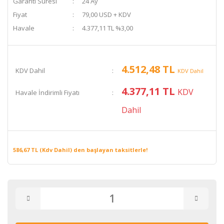
Garanti Süresi
24 Ay
Fiyat
79,00 USD + KDV
Havale
4.377,11 TL %3,00
4.512,48 TL
KDV Dahil
KDV Dahil
4.377,11 TL
KDV
Havale İndirimli Fiyatı
Dahil
586,67 TL (Kdv Dahil) den başlayan taksitlerle!