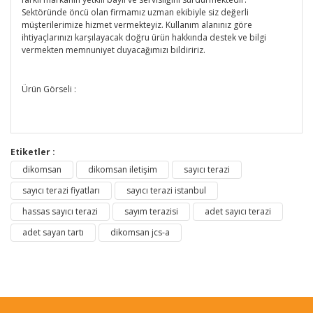
Sektöründe öncü olan firmamız uzman ekibiyle siz değerli
müşterilerimize hizmet vermekteyiz. Kullanım alanınız göre
ihtiyaçlarınızı karşılayacak doğru ürün hakkında destek ve bilgi
vermekten memnuniyet duyacağımızı bildiririz.
Ürün Görseli :
Etiketler :
dikomsan
dikomsan iletişim
sayıcı terazi
sayıcı terazi fiyatları
sayıcı terazi istanbul
hassas sayıcı terazi
sayım terazisi
adet sayıcı terazi
adet sayan tartı
dikomsan jcs-a