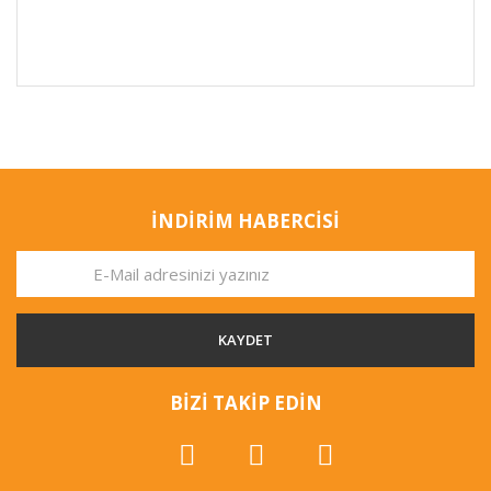
İNDİRİM HABERCİSİ
KAYDET
BİZİ TAKİP EDİN