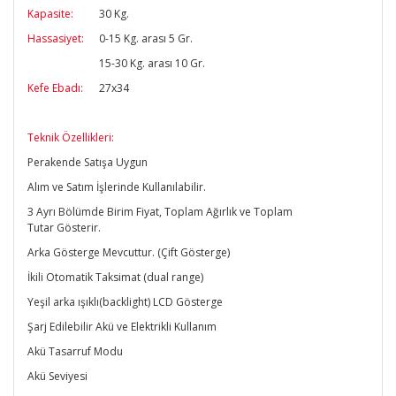
Kapasite:
30 Kg.
Hassasiyet:
0-15 Kg. arası 5 Gr.
15-30 Kg. arası 10 Gr.
Kefe Ebadı:
27x34
Teknik Özellikleri:
Perakende Satışa Uygun
Alım ve Satım İşlerinde Kullanılabilir.
3 Ayrı Bölümde Birim Fiyat, Toplam Ağırlık ve Toplam
Tutar Gösterir.
Arka Gösterge Mevcuttur. (Çift Gösterge)
İkili Otomatik Taksimat (dual range)
Yeşil arka ışıklı(backlight) LCD Gösterge
Şarj Edilebilir Akü ve Elektrikli Kullanım
Akü Tasarruf Modu
Akü Seviyesi