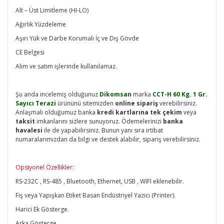
Alt – Üst Limitleme (HI-LO)
Ağırlık Yüzdeleme
Aşırı Yük ve Darbe Korumalı İç ve Dış Gövde
CE Belgesi
Alım ve satım işlerinde kullanılamaz.
Şu anda incelemiş olduğunuz
Dikomsan
marka
CCT-H 60 Kg. 1 Gr.
Sayıcı Terazi
ürününü sitemizden
online sipariş
verebilirsiniz.
Anlaşmalı olduğumuz banka
kredi kartlarına tek
çekim
veya
taksit
imkanlarını sizlere sunuyoruz. Ödemelerinizi
banka
havalesi
ile de yapabilirsiniz. Bunun yanı sıra irtibat
numaralarımızdan da bilgi ve destek alabilir, sipariş verebilirsiniz.
Opsiyonel Özellikler:
RS-232C , RS-485 , Bluetooth, Ethernet, USB , WIFI eklenebilir.
Fiş veya Yapışkan Etiket Basan Endüstriyel Yazıcı (Printer).
Harici Ek Gösterge.
Arka Gösterge.