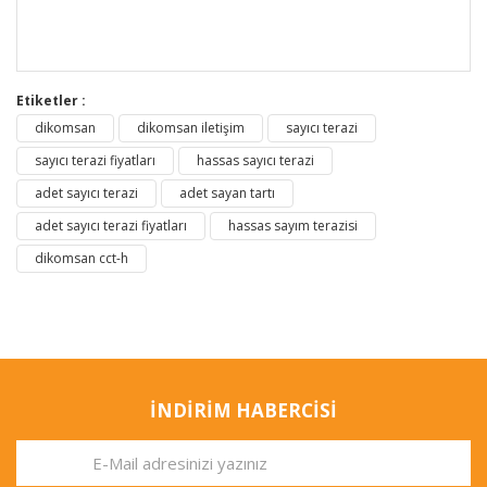
Etiketler :
dikomsan
dikomsan iletişim
sayıcı terazi
sayıcı terazi fiyatları
hassas sayıcı terazi
adet sayıcı terazi
adet sayan tartı
adet sayıcı terazi fiyatları
hassas sayım terazisi
dikomsan cct-h
İNDİRİM HABERCİSİ