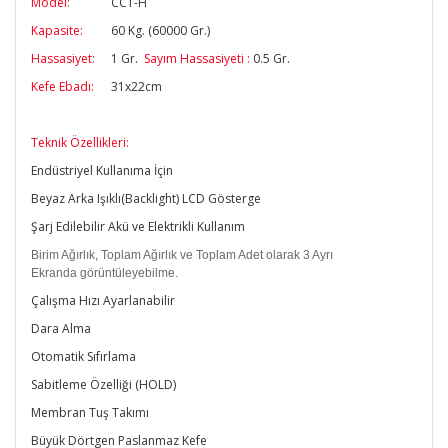
Model:
CCT-H
Kapasite:
60 Kg. (60000 Gr.)
Hassasiyet:
1 Gr.
Sayım Hassasiyeti :
0.5 Gr.
Kefe Ebadı:
31x22cm
Teknik Özellikleri:
Endüstriyel Kullanıma İçin
Beyaz Arka Işıklı(Backlight) LCD Gösterge
Şarj Edilebilir Akü ve Elektrikli Kullanım
Birim Ağırlık, Toplam Ağırlık ve Toplam Adet olarak 3 Ayrı
Ekranda görüntüleyebilme.
Çalışma Hızı Ayarlanabilir
Dara Alma
Otomatik Sıfırlama
Sabitleme Özelliği (HOLD)
Membran Tuş Takımı
Büyük Dörtgen Paslanmaz Kefe