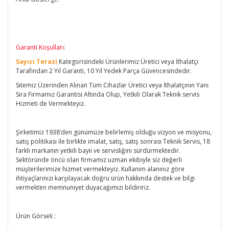
Garanti Koşulları:
Sayıcı Terazi
Kategorisindeki Ürünlerimiz Üretici veya İthalatçı
Tarafından 2 Yıl Garanti, 10 Yıl Yedek Parça Güvencesindedir.
Sitemiz Üzerinden Alınan Tüm Cihazlar Üretici veya İthalatçının Yanı
Sıra Firmamız Garantisi Altında Olup, Yetkili Olarak Teknik servis
Hizmeti de Vermekteyiz.
Şirketimiz 1938’den günümüze belirlemiş olduğu vizyon ve misyonu,
satış politikası ile birlikte imalat, satış, satış sonrası Teknik Servis, 18
farklı markanın yetkili bayii ve servisliğini sürdürmektedir.
Sektöründe öncü olan firmamız uzman ekibiyle siz değerli
müşterilerimize hizmet vermekteyiz. Kullanım alanınız göre
ihtiyaçlarınızı karşılayacak doğru ürün hakkında destek ve bilgi
vermekten memnuniyet duyacağımızı bildiririz.
Ürün Görseli :