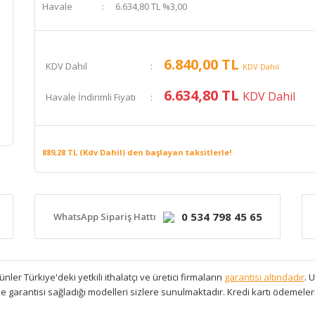
Havale
6.634,80 TL %3,00
6.840,00 TL
KDV Dahil
KDV Dahil
6.634,80 TL
KDV Dahil
Havale İndirimli Fiyatı
889,28 TL (Kdv Dahil) den başlayan taksitlerle!
0 534 798 45 65
WhatsApp Sipariş Hattı
ler Türkiye'deki yetkili ithalatçı ve üretici firmaların
garantisi altındadır
. 
ülke garantisi sağladığı modelleri sizlere sunulmaktadır. Kredi kartı ödemeler