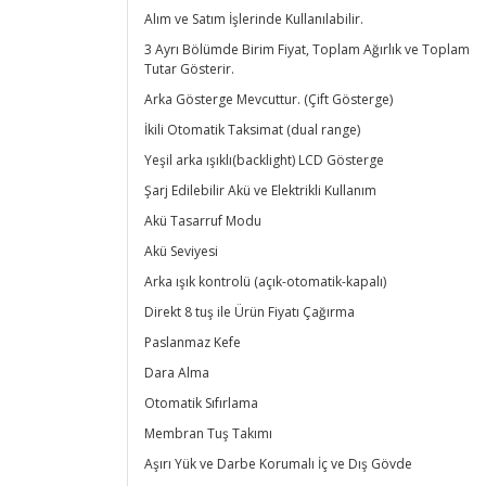
Alım ve Satım İşlerinde Kullanılabilir.
3 Ayrı Bölümde Birim Fiyat, Toplam Ağırlık ve Toplam
Tutar Gösterir.
Arka Gösterge Mevcuttur. (Çift Gösterge)
İkili Otomatik Taksimat (dual range)
Yeşil arka ışıklı(backlight) LCD Gösterge
Şarj Edilebilir Akü ve Elektrikli Kullanım
Akü Tasarruf Modu
Akü Seviyesi
Arka ışık kontrolü (açık-otomatik-kapalı)
Direkt 8 tuş ile Ürün Fiyatı Çağırma
Paslanmaz Kefe
Dara Alma
Otomatik Sıfırlama
Membran Tuş Takımı
Aşırı Yük ve Darbe Korumalı İç ve Dış Gövde