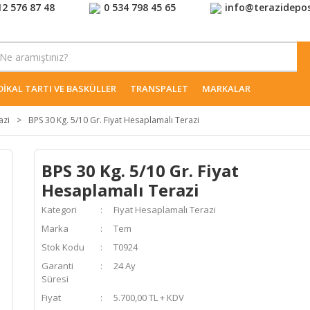
12 576 87 48
0 534 798 45 65
info@terazidepo
IKAL TARTI VE BASKÜLLER
TRANSPALET
MARKALAR
azi
BPS 30 Kg. 5/10 Gr. Fiyat Hesaplamalı Terazi
BPS 30 Kg. 5/10 Gr. Fiyat
Hesaplamalı Terazi
Kategori
Fiyat Hesaplamalı Terazi
Marka
Tem
Stok Kodu
T0924
Garanti
24 Ay
Süresi
Fiyat
5.700,00 TL + KDV