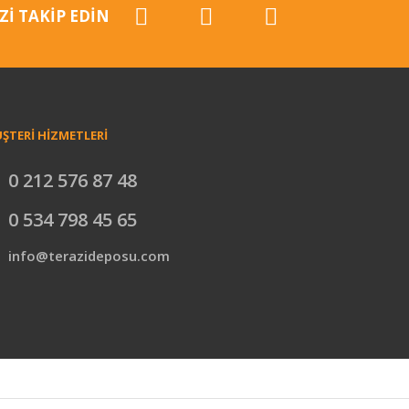
Zİ TAKİP EDİN
ŞTERİ HİZMETLERİ
0 212 576 87 48
0 534 798 45 65
info@terazideposu.com