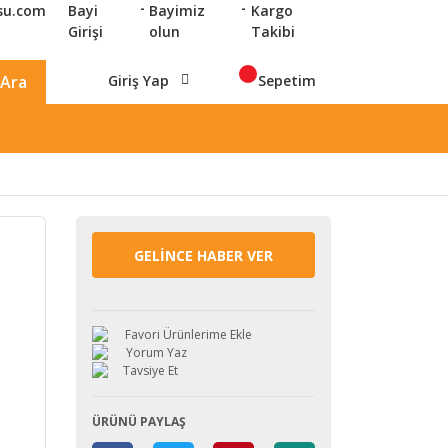
su.com
Bayi
Bayimiz
Kargo
Girişi
olun
Takibi
Giriş Yap
Sepetim
Ara
GELİNCE HABER VER
Yorum Yaz
Tavsiye Et
ÜRÜNÜ PAYLAŞ