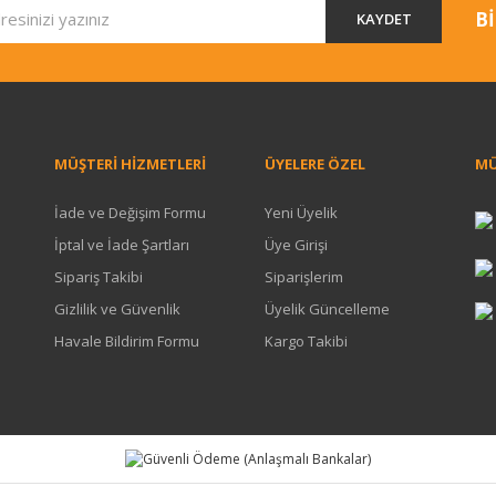
Bİ
KAYDET
MÜŞTERİ HİZMETLERİ
ÜYELERE ÖZEL
MÜ
İade ve Değişim Formu
Yeni Üyelik
İptal ve İade Şartları
Üye Girişi
Sipariş Takibi
Siparişlerim
Gizlilik ve Güvenlik
Üyelik Güncelleme
Havale Bildirim Formu
Kargo Takibi